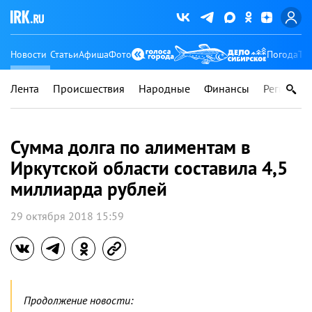
Новости
Статьи
Афиша
Фото
Погода
Ту
Лента
Происшествия
Народные
Финансы
Регионы
Сумма долга по алиментам в
Иркутской области составила 4,5
миллиарда рублей
29 октября 2018 15:59
Продолжение новости: