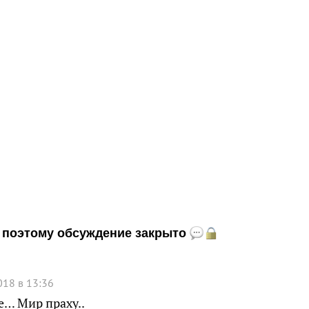
и, поэтому обсуждение закрыто
018 в 13:36
е… Мир праху..