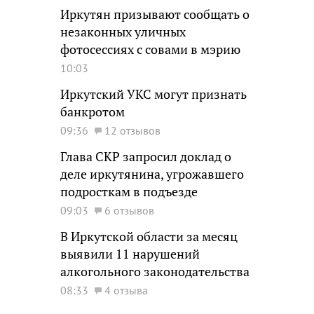
Иркутян призывают сообщать о
незаконных уличных
фотосессиях с совами в мэрию
10:03
Иркутский УКС могут признать
банкротом
09:36
12 отзывов
Глава СКР запросил доклад о
деле иркутянина, угрожавшего
подросткам в подъезде
09:03
6 отзывов
В Иркутской области за месяц
выявили 11 нарушений
алкогольного законодательства
08:33
4 отзыва