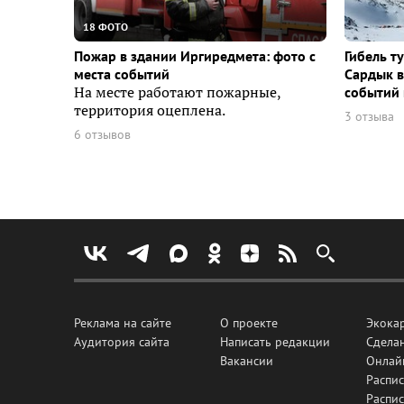
18 ФОТО
Пожар в здании Иргиредмета: фото с
Гибель т
места событий
Сардык в
На месте работают пожарные,
событий 
территория оцеплена.
3 отзыва
6 отзывов
Реклама на сайте
О проекте
Экока
Аудитория сайта
Написать редакции
Сделан
Вакансии
Онлай
Распис
Распи