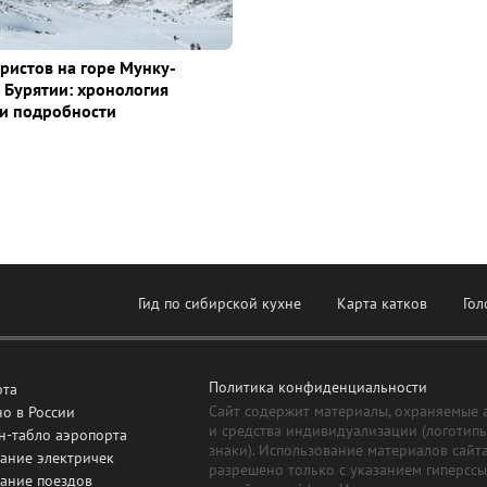
уристов на горе Мунку-
 Бурятии: хронология
и подробности
Гид по сибирской кухне
Карта катков
Гол
Политика конфиденциальности
рта
Сайт содержит материалы, охраняемые 
о в России
и средства индивидуализации (логотип
н-табло аэропорта
знаки). Использование материалов сайт
ание электричек
разрешено только с указанием гиперсс
сание поездов