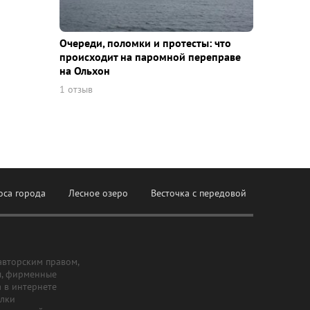
Очереди, поломки и протесты: что
происходит на паромной переправе
на Ольхон
1 отзыв
оса города
Лесное озеро
Весточка с передовой
авторским правом,
ы, фирменные
а в интернете
ылки