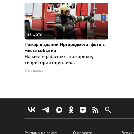
18 ФОТО
Пожар в здании Иргиредмета: фото с
места событий
На месте работают пожарные,
территория оцеплена.
6 отзывов
Реклама на сайте
О проекте
Экока