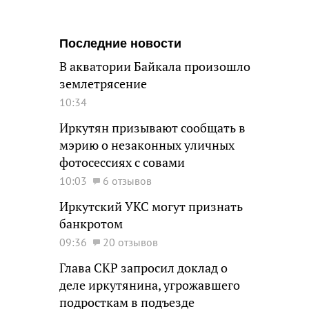
Последние новости
В акватории Байкала произошло
землетрясение
10:34
Иркутян призывают сообщать в
мэрию о незаконных уличных
фотосессиях с совами
10:03
6 отзывов
Иркутский УКС могут признать
банкротом
09:36
20 отзывов
Глава СКР запросил доклад о
деле иркутянина, угрожавшего
подросткам в подъезде