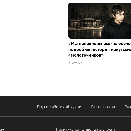
«Мы ненавидим все человече
подробная история иркутски
«молоточников»
1 отзыв
Гид по сибирской кухне
Карта катков
Гол
Политика конфиденциальности
рта