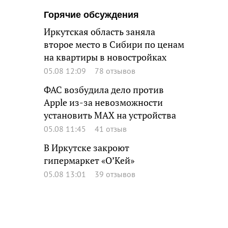
Горячие обсуждения
Иркутская область заняла
второе место в Сибири по ценам
на квартиры в новостройках
05.08 12:09
78 отзывов
ФАС возбудила дело против
Apple из-за невозможности
установить MAX на устройства
05.08 11:45
41 отзыв
В Иркутске закроют
гипермаркет «О’Кей»
05.08 13:01
39 отзывов