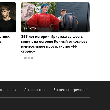
28 ФОТО
ство»:
365 лет истории Иркутска за шесть
х
минут: на острове Конный открылось
иммерсивное пространство «И-
сторис»
1 отзыв
оса города
Лесное озеро
Весточка с передовой