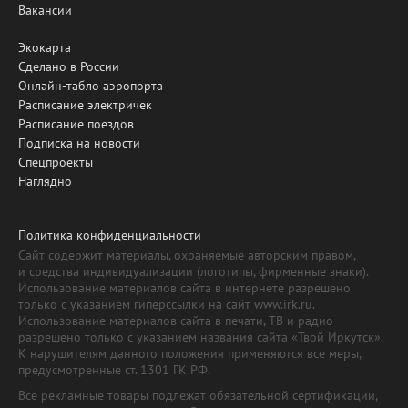
Вакансии
Экокарта
Сделано в России
Онлайн-табло аэропорта
Расписание электричек
Расписание поездов
Подписка на новости
Спецпроекты
Наглядно
Политика конфиденциальности
Сайт содержит материалы, охраняемые авторским правом,
и средства индивидуализации (логотипы, фирменные знаки).
Использование материалов сайта в интернете разрешено
только с указанием гиперссылки на сайт www.irk.ru.
Использование материалов сайта в печати, ТВ и радио
разрешено только с указанием названия сайта «Твой Иркутск».
К нарушителям данного положения применяются все меры,
предусмотренные ст. 1301 ГК РФ.
Все рекламные товары подлежат обязательной сертификации,