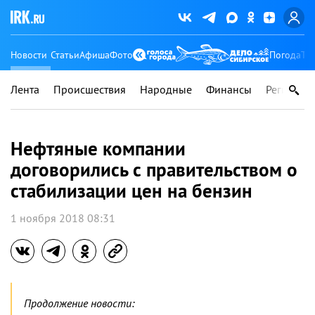
Новости
Статьи
Афиша
Фото
Погода
Ту
Лента
Происшествия
Народные
Финансы
Регионы
Нефтяные компании
договорились с правительством о
стабилизации цен на бензин
1 ноября 2018 08:31
Продолжение новости: