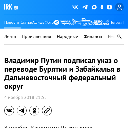
Новости
Статьи
Афиша
Фото
Погода
Ту
Лента
Происшествия
Народные
Финансы
Регионы
Владимир Путин подписал указ о
переводе Бурятии и Забайкалья в
Дальневосточный федеральный
округ
4 ноября 2018 21:55
3 ноября Владимир Путин внес