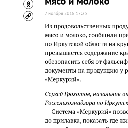
мясо и молоко
7 ноября 2018 17:25
Из продовольственных продук
мясо и молоко, сообщили пр
по Иркутской области на кру
превышается содержание кра
обезопасить себя от фальси
документы на продукцию у р
«Меркурий».
Сергей Грохотов, начальник 
Россельхознадзора по Иркутс
— Система «Меркурий» позво
до прилавка, показать где ж