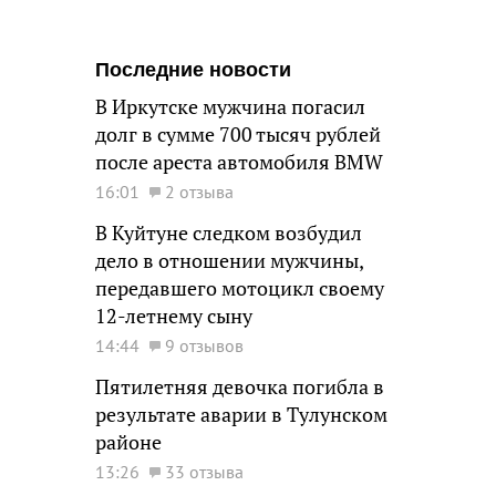
Последние новости
В Иркутске мужчина погасил
долг в сумме 700 тысяч рублей
после ареста автомобиля BMW
16:01
2 отзыва
В Куйтуне следком возбудил
дело в отношении мужчины,
передавшего мотоцикл своему
12-летнему сыну
14:44
9 отзывов
Пятилетняя девочка погибла в
результате аварии в Тулунском
районе
13:26
33 отзыва