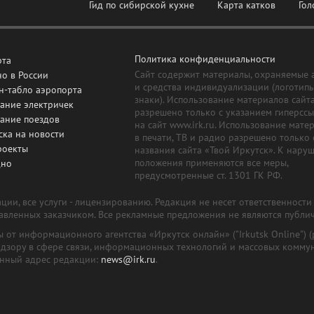
Гид по сибирской кухне
Карта катков
Гол
Политика конфиденциальности
рта
Сайт содержит материалы, охраняемые 
о в России
и средства индивидуализации (логотип
н-табло аэропорта
знаки). Использование материалов сайт
ание электричек
разрешено только с указанием гиперсс
сание поездов
на сайт www.irk.ru. Использование мате
ска на новости
в печати, ТВ и радио разрешено только 
роекты
названия сайта «Твой Иркутск». К нару
положения применяются все меры,
дно
предусмотренные ст. 1301 ГК РФ.
ии, все услуги - лицензированию. Редакция не несет ответственност
тавленных заказчиком. Все рекламные предложения не являются публи
лы от информационного агентства «Иркутск онлайн» ("Irkutsk Online
надзору в сфере связи, информационных технологий и массовых комму
онный адрес редакции:
news@irk.ru
.