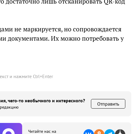
ого достаточно лишь отсканировать QR-код
ами не маркируется, но сопровождается
и документами. Их можно потребовать у
текст и нажмите
Ctrl
+
Enter
ия, чего-то необычного и интересного?
Отправить
 редакцию
Читайте нас на