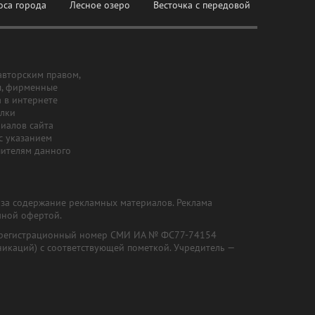
оса города
Лесное озеро
Весточка с передовой
авторским правом,
ы, фирменные
а в интернете
ылки
риалов сайта
с указанием
шителям данного
и за содержание рекламных материалов. Реклама
чной офертой.
") (регистрационный номер СМИ ИА № ФС77-74154
никаций) с соответствующей пометкой. Учредитель —