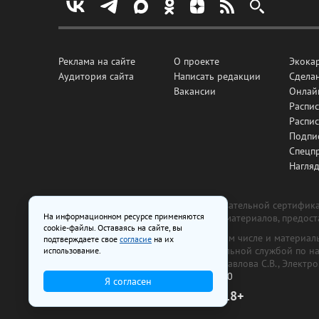
Реклама на сайте
О проекте
Экока
Аудитория сайта
Написать редакции
Сделан
Вакансии
Онлай
Распис
Распи
Подпи
Спецп
Нагля
Все рекламные товары подлежат обязательной сертификац
На информационном ресурсе применяются
изготовлена и размещена на основе материалов, предос
cookie-файлы. Оставаясь на сайте, вы
На сайте www.irk.ru размещаются в том числе и материа
подтверждаете свое
согласие
на их
от 29 октября 2018 г., выдан Федеральной службой по 
использование.
ООО «Ирк.ру». Главный редактор — Павлова С.В., Электр
Телефон редакции:
+7 (3952) 48-88-50
Я согласен
18+
© 2003–2026 IRK.ru Твой Иркутск