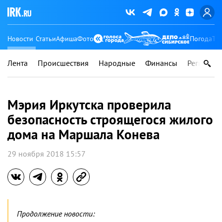
Новости
Статьи
Афиша
Фото
Погода
Ту
Лента
Происшествия
Народные
Финансы
Регионы
Мэрия Иркутска проверила
безопасность строящегося жилого
дома на Маршала Конева
29 ноября 2018 15:57
Продолжение новости: