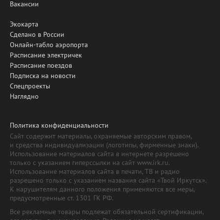
Вакансии
Экокарта
Сделано в России
Онлайн-табло аэропорта
Расписание электричек
Расписание поездов
Подписка на новости
Спецпроекты
Наглядно
Политика конфиденциальности
Сайт содержит материалы, охраняемые авторским правом,
и средства индивидуализации (логотипы, фирменные знаки).
Использование материалов сайта в интернете разрешено
только с указанием гиперссылки на сайт www.irk.ru.
Использование материалов сайта в печати, ТВ и радио
разрешено только с указанием названия сайта «Твой Иркутск».
К нарушителям данного положения применяются все меры,
предусмотренные ст. 1301 ГК РФ.
Все рекламные товары подлежат обязательной сертификации,