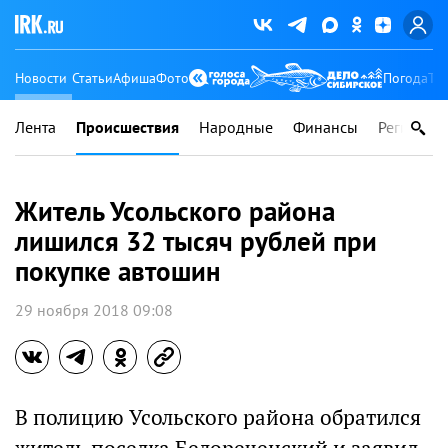
Новости
Статьи
Афиша
Фото
Погода
Ту
Лента
Происшествия
Народные
Финансы
Регионы
Житель Усольского района
лишился 32 тысяч рублей при
покупке автошин
29 ноября 2018 09:08
В полицию Усольского района обратился