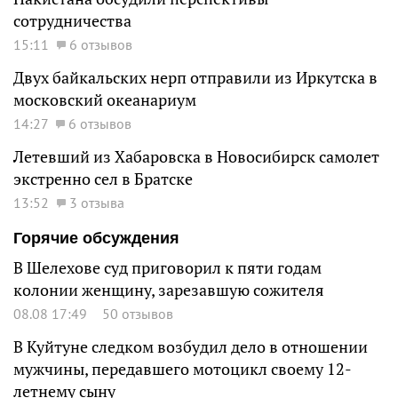
сотрудничества
15:11
6 отзывов
Двух байкальских нерп отправили из Иркутска в
московский океанариум
14:27
6 отзывов
Летевший из Хабаровска в Новосибирск самолет
экстренно сел в Братске
13:52
3 отзыва
Горячие обсуждения
В Шелехове суд приговорил к пяти годам
колонии женщину, зарезавшую сожителя
08.08 17:49
50 отзывов
В Куйтуне следком возбудил дело в отношении
мужчины, передавшего мотоцикл своему 12-
летнему сыну