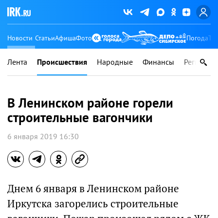
Новости
Статьи
Афиша
Фото
Погода
Ту
Лента
Происшествия
Народные
Финансы
Регионы
В Ленинском районе горели
строительные вагончики
6 января 2019 16:30
Днем 6 января в Ленинском районе
Иркутска загорелись строительные