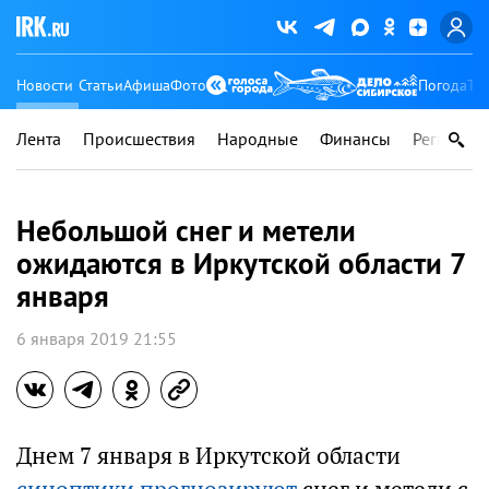
Новости
Статьи
Афиша
Фото
Погода
Ту
Лента
Происшествия
Народные
Финансы
Регионы
Небольшой снег и метели
ожидаются в Иркутской области 7
января
6 января 2019 21:55
Днем 7 января в Иркутской области