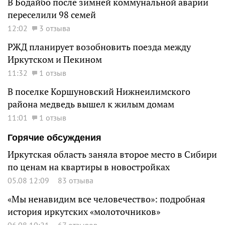
В Бодайбо после зимней коммунальной аварии
переселили 98 семей
12:02
3 отзыва
РЖД планирует возобновить поезда между
Иркутском и Пекином
11:32
1 отзыв
В поселке Коршуновский Нижнеилимского
района медведь вышел к жилым домам
11:01
1 отзыв
Горячие обсуждения
Иркутская область заняла второе место в Сибири
по ценам на квартиры в новостройках
05.08 12:09
83 отзыва
«Мы ненавидим все человечество»: подробная
история иркутских «молоточников»
06.08 10:21
67 отзывов