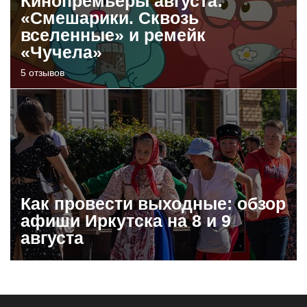
Кинопремьеры августа:
«Смешарики. Сквозь
вселенные» и ремейк
«Чучела»
5 отзывов
Как провести выходные: обзор
афиши Иркутска на 8 и 9
августа