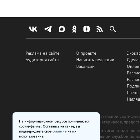
Реклама на сайте
О проекте
Экока
Аудитория сайта
Написать редакции
Сделан
Вакансии
Онлай
Распис
Распи
Подпи
Спецп
Нагля
Все рекламные товары подлежат обязательной сертификац
На информационном ресурсе применяются
изготовлена и размещена на основе материалов, предос
cookie-файлы. Оставаясь на сайте, вы
На сайте www.irk.ru размещаются в том числе и материа
подтверждаете свое
согласие
на их
от 29 октября 2018 г., выдан Федеральной службой по 
использование.