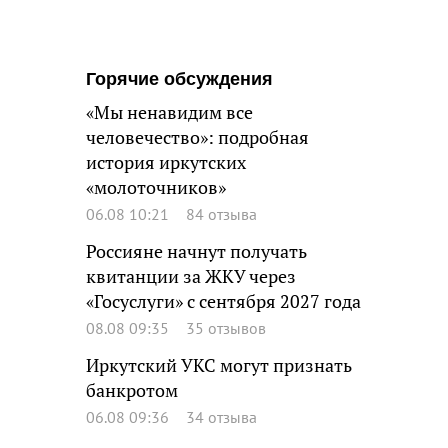
Горячие обсуждения
«Мы ненавидим все
человечество»: подробная
история иркутских
«молоточников»
06.08 10:21
84 отзыва
Россияне начнут получать
квитанции за ЖКУ через
«Госуслуги» с сентября 2027 года
08.08 09:35
35 отзывов
Иркутский УКС могут признать
банкротом
06.08 09:36
34 отзыва