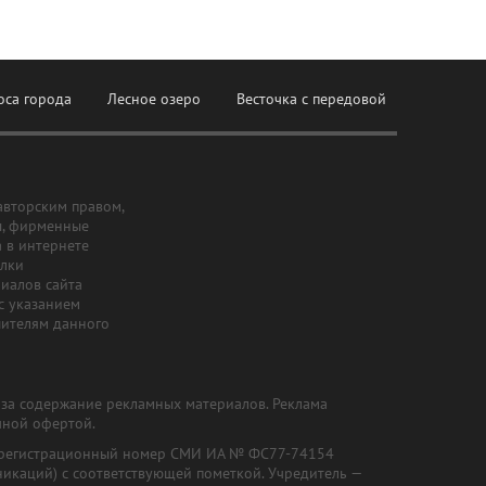
оса города
Лесное озеро
Весточка с передовой
авторским правом,
ы, фирменные
а в интернете
ылки
риалов сайта
с указанием
шителям данного
и за содержание рекламных материалов. Реклама
чной офертой.
") (регистрационный номер СМИ ИА № ФС77-74154
никаций) с соответствующей пометкой. Учредитель —