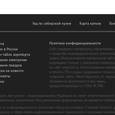
Гид по сибирской кухне
Карта катков
Гол
Политика конфиденциальности
рта
Сайт содержит материалы, охраняемые 
о в России
и средства индивидуализации (логотип
н-табло аэропорта
знаки). Использование материалов сайт
ание электричек
разрешено только с указанием гиперсс
сание поездов
на сайт www.irk.ru. Использование мате
ска на новости
в печати, ТВ и радио разрешено только 
роекты
названия сайта «Твой Иркутск». К нару
положения применяются все меры,
дно
предусмотренные ст. 1301 ГК РФ.
ии, все услуги - лицензированию. Редакция не несет ответственност
тавленных заказчиком. Все рекламные предложения не являются публи
лы от информационного агентства «Иркутск онлайн» ("Irkutsk Online
надзору в сфере связи, информационных технологий и массовых комму