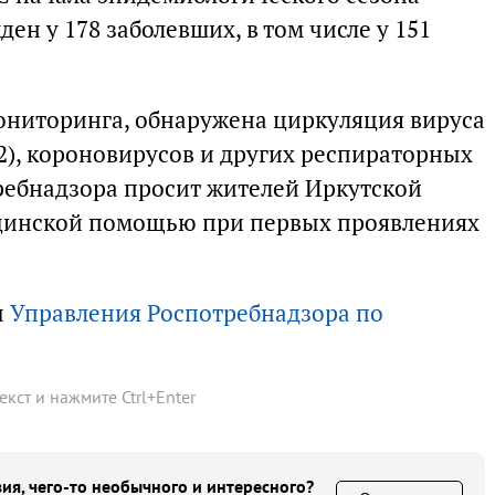
ен у 178 заболевших, в том числе у 151
ониторинга, обнаружена циркуляция вируса
N2), короновирусов и других респираторных
ребнадзора просит жителей Иркутской
ицинской помощью при первых проявлениях
ы
Управления Роспотребнадзора по
текст и нажмите
Ctrl
+
Enter
ия, чего-то необычного и интересного?