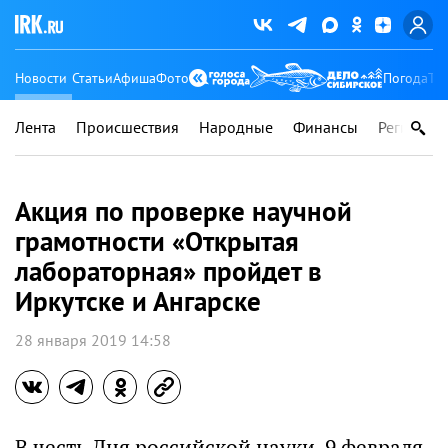
Новости
Статьи
Афиша
Фото
Погода
Ту
Лента
Происшествия
Народные
Финансы
Регионы
Акция по проверке научной
грамотности «Открытая
лабораторная» пройдет в
Иркутске и Ангарске
28 января 2019 14:58
В честь Дня российской науки, 9 февраля,