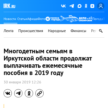
Новости
Статьи
Афиша
Фото
Погода
Ту
Лента
Происшествия
Народные
Финансы
Регионы
Многодетным семьям в
Иркутской области продолжат
выплачивать ежемесячные
пособия в 2019 году
30 января 2019 12:26