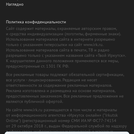
Наглядно
Политика конфиденциальности
Сайт содержит материалы, охраняемые авторским правом,
и средства индивидуализации (логотипы, фирменные знаки).
Использование материалов сайта в интернете разрешено
только с указанием гиперссылки на сайт www.irk.ru.
Использование материалов сайта в печати, ТВ и радио
разрешено только с указанием названия сайта «Твой Иркутск».
К нарушителям данного положения применяются все меры,
предусмотренные ст. 1301 ГК РФ.
Все рекламные товары подлежат обязательной сертификации,
все услуги - лицензированию. Редакция не несет
ответственности за содержание рекламных материалов.
Реклама изготовлена и размещена на основе материалов,
предоставленных заказчиком. Все рекламные предложения не
являются публичной офертой.
На сайте www.irk.ru размещаются в том числе и материалы
от информационного агентства «Иркутск онлайн» ("Irkutsk
Online") (регистрационный номер СМИ ИА № ФС77-74154
от 29 октября 2018 г., выдан Федеральной службой по надзору
в сфере связи, информационных технологий и массовых