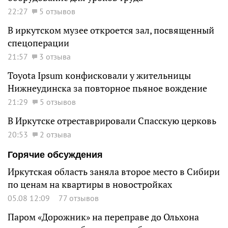
22:27
5 отзывов
В иркутском музее откроется зал, посвященный
спецоперации
21:57
3 отзыва
Toyota Ipsum конфисковали у жительницы
Нижнеудинска за повторное пьяное вождение
21:29
5 отзывов
В Иркутске отреставрировали Спасскую церковь
20:53
2 отзыва
Горячие обсуждения
Иркутская область заняла второе место в Сибири
по ценам на квартиры в новостройках
05.08 12:09
77 отзывов
Паром «Дорожник» на переправе до Ольхона