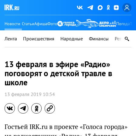
Новости
Статьи
Афиша
Фото
Погода
Ту
Лента
Происшествия
Народные
Финансы
Регионы
13 февраля в эфире «Радио»
поговорят о детской травле в
школе
13 февраля 2019 10:54
Гостьей IRK.ru в проекте «Голоса города»