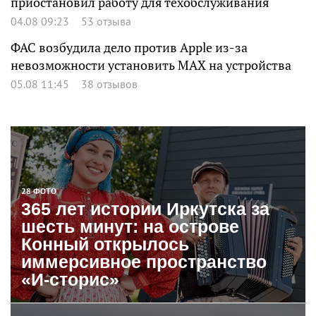
приостановил работу для техобслуживания
04.08 09:23
53 отзыва
ФАС возбудила дело против Apple из-за
невозможности установить MAX на устройства
05.08 11:45
38 отзывов
28 ФОТО
365 лет истории Иркутска за
шесть минут: на острове
Конный открылось
иммерсивное пространство
«И-сторис»