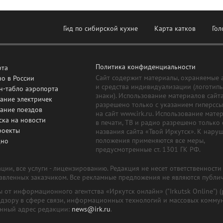
Гид по сибирской кухне
Карта катков
Гол
Политика конфиденциальности
рта
Сайт содержит материалы, охраняемые 
о в России
и средства индивидуализации (логотип
н-табло аэропорта
знаки). Использование материалов сайт
ание электричек
разрешено только с указанием гиперсс
сание поездов
на сайт www.irk.ru. Использование мате
ска на новости
в печати, ТВ и радио разрешено только 
роекты
названия сайта «Твой Иркутск». К нару
положения применяются все меры,
дно
предусмотренные ст. 1301 ГК РФ.
ии, все услуги - лицензированию. Редакция не несет ответственност
тавленных заказчиком. Все рекламные предложения не являются публи
лы от информационного агентства «Иркутск онлайн» ("Irkutsk Online
надзору в сфере связи, информационных технологий и массовых комму
онный адрес редакции:
news@irk.ru
.