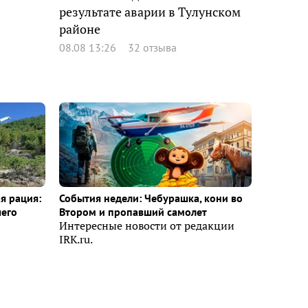
результате аварии в Тулунском
районе
08.08 13:26
32 отзыва
я рация:
События недели: Чебурашка, кони во
шего
Втором и пропавший самолет
Интересные новости от редакции
IRK.ru.