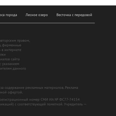
оса города
Лесное озеро
Весточка с передовой
авторским правом,
ы, фирменные
а в интернете
ылки
риалов сайта
с указанием
шителям данного
и за содержание рекламных материалов. Реклама
чной офертой.
") (регистрационный номер СМИ ИА № ФС77-74154
никаций) с соответствующей пометкой. Учредитель —