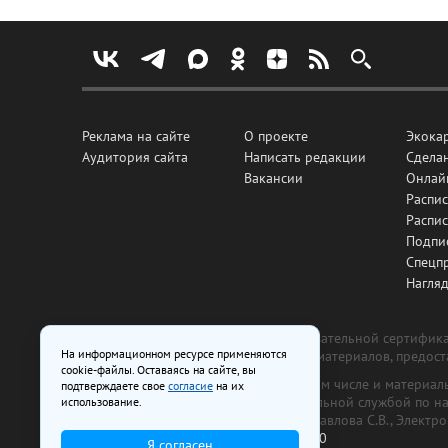
Реклама на сайте
О проекте
Экока
Аудитория сайта
Написать редакции
Сделан
Вакансии
Онлай
Распис
Распи
Подпи
Спецп
Нагля
Все рекламные товары подлежат обязательной сертификац
На информационном ресурсе применяются
изготовлена и размещена на основе материалов, предос
cookie-файлы. Оставаясь на сайте, вы
На сайте www.irk.ru размещаются в том числе и материа
подтверждаете свое
согласие
на их
от 29 октября 2018 г., выдан Федеральной службой по 
использование.
ООО «Ирк.ру». Главный редактор — Павлова С.В., Электр
Телефон редакции:
+7 (3952) 48-88-50
Я согласен