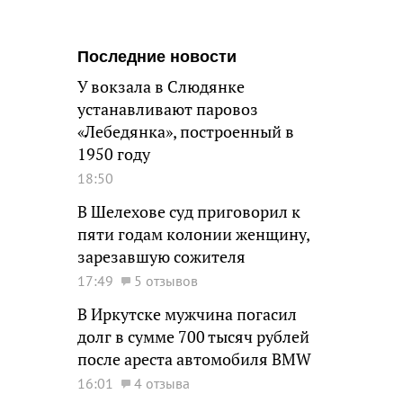
Последние новости
У вокзала в Слюдянке
устанавливают паровоз
«Лебедянка», построенный в
1950 году
18:50
В Шелехове суд приговорил к
пяти годам колонии женщину,
зарезавшую сожителя
17:49
5 отзывов
В Иркутске мужчина погасил
долг в сумме 700 тысяч рублей
после ареста автомобиля BMW
16:01
4 отзыва