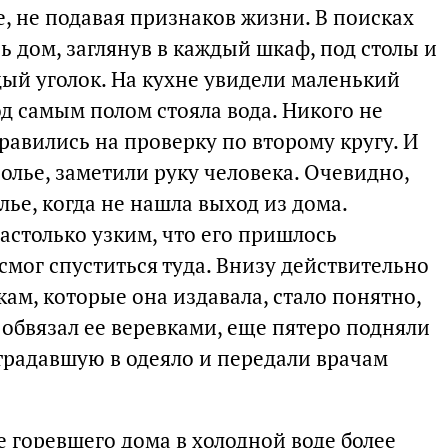
, не подавая признаков жизни. В поисках
 дом, заглянув в каждый шкаф, под столы и
дый уголок. На кухне увидели маленький
од самым полом стояла вода. Никого не
равились на проверку по второму кругу. И
полье, заметили руку человека. Очевидно,
ье, когда не нашла выход из дома.
астолько узким, что его пришлось
мог спуститься туда. Внизу действительно
ам, которые она издавала, стало понятно,
обвязал ее веревками, еще пятеро подняли
традавшую в одеяло и передали врачам
 горевшего дома в холодной воде более