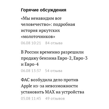
Горячие обсуждения
«Мы ненавидим все
человечество»: подробная
история иркутских
«молоточников»
06.08 10:21
84 отзыва
В России временно разрешили
продажу бензина Евро-2, Евро-3
и Евро-4
06.08 13:37
54 отзыва
ФАС возбудила дело против
Apple из-за невозможности
установить MAX на устройства
05.08 11:45
49 отзывов