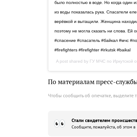
было полностью в воде. Но когда один и
из воды показалась рука. Спасатели еле
верёвкой и вытащили. Женщина находил
поэтому не могла сказать ни слова. Ей
#спасение #спасатель #байкал #мчс #по
#firefighters #firefighter #irkutsk #baikal
A post shared by
ГУ МЧС по Иркутской о
По материалам пресс-служб
Чтобы сообщить об опечатке, выделите 
Стали свидетелем происшеств
Сообщите, пожалуйста, об этом в