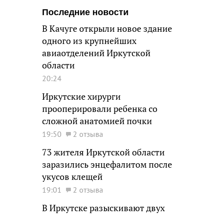
Последние новости
В Качуге открыли новое здание
одного из крупнейших
авиаотделений Иркутской
области
20:24
Иркутские хирурги
прооперировали ребенка со
сложной анатомией почки
19:50
2 отзыва
73 жителя Иркутской области
заразились энцефалитом после
укусов клещей
19:01
2 отзыва
В Иркутске разыскивают двух