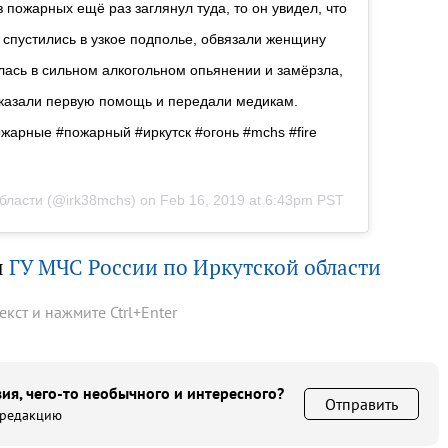
з пожарных ещё раз заглянул туда, то он увидел, что
 спустились в узкое подполье, обвязали женщину
ась в сильном алкогольном опьянении и замёрзла,
 оказали первую помощь и передали медикам.
жарные #пожарный #иркутск #огонь #mchs #fire
бласти
(@irk38mchs) on
Feb 16, 2019 at 6:43pm PST
ы
ГУ МЧС России по Иркутской области
текст и нажмите
Ctrl
+
Enter
ия, чего-то необычного и интересного?
Отправить
 редакцию