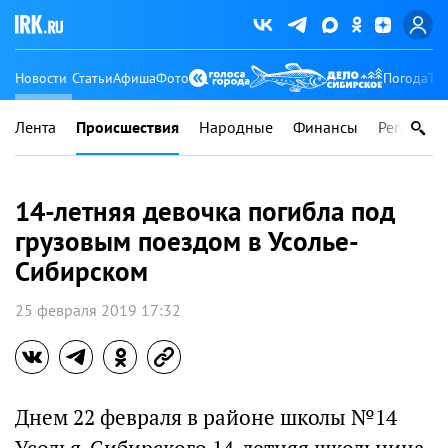
Новости
Статьи
Афиша
Фото
Погода
Ту
Лента
Происшествия
Народные
Финансы
Регионы
14-летняя девочка погибла под
грузовым поездом в Усолье-
Сибирском
25 февраля 2019 17:32
Днем 22 февраля в районе школы №14