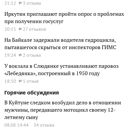
21:12
3 отзыва
Иркутян приглашают пройти опрос о проблемах
при получении госуслуг
20:15
27 отзывов
На Байкале задержали водителя гидроцикла,
пытавшегося скрыться от инспекторов ГИМС
19:24
2 отзыва
У вокзала в Слюдянке устанавливают паровоз
«Лебедянка», построенный в 1950 году
18:50
1 отзыв
Горячие обсуждения
В Куйтуне следком возбудил дело в отношении
мужчины, передавшего мотоцикл своему 12-
летнему сыну
08.08 14:44
34 отзыва