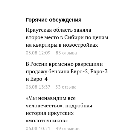
Горячие обсуждения
Иркутская область заняла
второе место в Сибири по ценам
на квартиры в новостройках
05.08 12:09
83 отзыва
В России временно разрешили
продажу бензина Евро-2, Евро-3
и Евро-4
06.08 13:37
53 отзыва
«Мы ненавидим все
человечество»: подробная
история иркутских
«молоточников»
06.08 10:21
49 отзывов