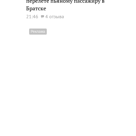
перелете пьяному пассажиру в
Братске
21:46
4 отзыва