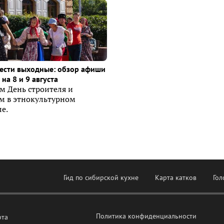
ести выходные: обзор афиши
на 8 и 9 августа
м День строителя и
ем в этнокультурном
е.
Гид по сибирской кухне
Карта катков
Гол
Политика конфиденциальности
рта