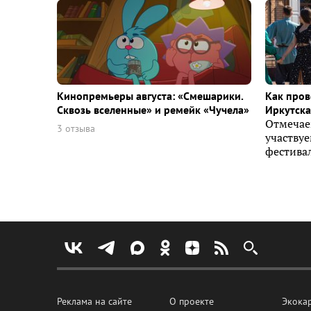
Кинопремьеры августа: «Смешарики.
Как пров
Сквозь вселенные» и ремейк «Чучела»
Иркутска 
Отмечае
3 отзыва
участву
фестивал
Реклама на сайте
О проекте
Экока