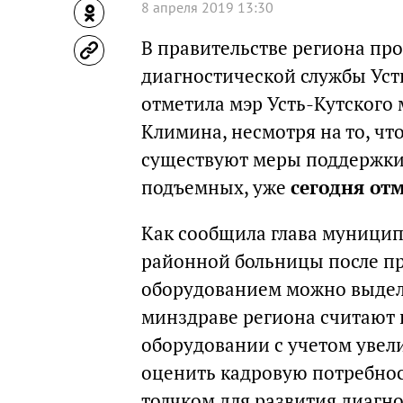
8 апреля 2019 13:30
В правительстве региона пр
диагностической службы Уст
отметила мэр Усть-Кутского
Климина, несмотря на то, чт
существуют меры поддержки 
подъемных, уже
сегодня от
Как сообщила глава муницип
районной больницы после п
оборудованием можно выдели
минздраве региона считают 
оборудовании с учетом увел
оценить кадровую потребност
толчком для развития диагно