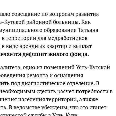
ошло совещание по вопросам развития
ь-Кутской районной больницы. Как
 муниципального образования Татьяна
о в территории для медработников
в виде арендных квартир и выплат
мечается дефицит жилого фонда
.
алитета, одно из помещений Усть-Кутской
роведения ремонта и оснащения
ть под диагностическое отделение. В
необходимым сделать расчет потребности в
ичения населения территории, а также
ь. В ведомстве убеждены, что это станет
стической службы в Усть-Куте.