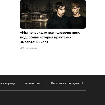
«Мы ненавидим все человечество»:
подробная история иркутских
«молоточников»
49 отзывов
оса города
Лесное озеро
Весточка с передовой