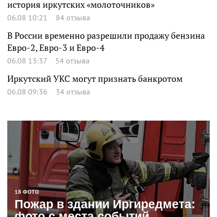
история иркутских «молоточников»
06.08 10:21
84 отзыва
В России временно разрешили продажу бензина
Евро-2, Евро-3 и Евро-4
06.08 13:37
54 отзыва
Иркутский УКС могут признать банкротом
06.08 09:36
34 отзыва
18 ФОТО
Пожар в здании Иргиредмета:
фото с места событий