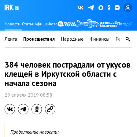
Новости
Статьи
Афиша
Фото
Погода
Ту
Лента
Происшествия
Народные
Финансы
Регионы
384 человек пострадали от укусов
клещей в Иркутской области с
начала сезона
29 апреля 2019 08:58
Продолжение новости: