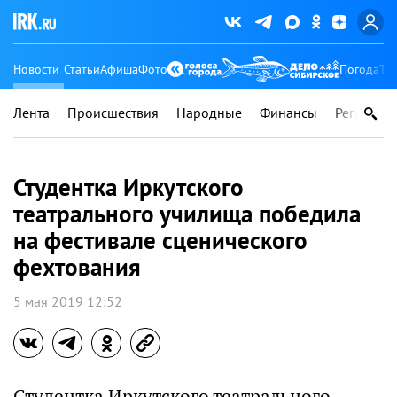
Новости
Статьи
Афиша
Фото
Погода
Ту
Лента
Происшествия
Народные
Финансы
Регионы
Студентка Иркутского
театрального училища победила
на фестивале сценического
фехтования
5 мая 2019 12:52
Студентка Иркутского театрального