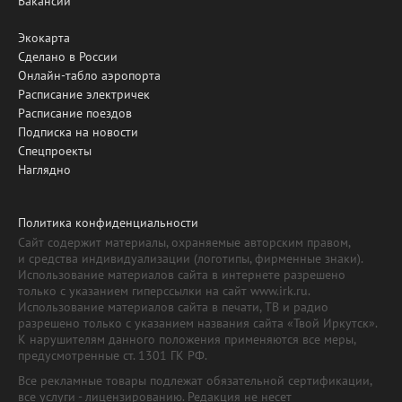
Вакансии
Экокарта
Сделано в России
Онлайн-табло аэропорта
Расписание электричек
Расписание поездов
Подписка на новости
Спецпроекты
Наглядно
Политика конфиденциальности
Сайт содержит материалы, охраняемые авторским правом,
и средства индивидуализации (логотипы, фирменные знаки).
Использование материалов сайта в интернете разрешено
только с указанием гиперссылки на сайт www.irk.ru.
Использование материалов сайта в печати, ТВ и радио
разрешено только с указанием названия сайта «Твой Иркутск».
К нарушителям данного положения применяются все меры,
предусмотренные ст. 1301 ГК РФ.
Все рекламные товары подлежат обязательной сертификации,
все услуги - лицензированию. Редакция не несет