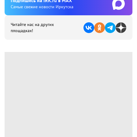
Подпишиcь на IRK.ru в MAX
Cамые свежие новости Иркутска
Читайте нас на других
площадках!