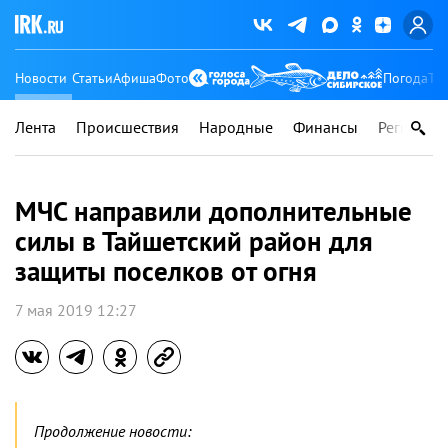
Новости
Статьи
Афиша
Фото
Погода
Ту
Лента
Происшествия
Народные
Финансы
Регионы
МЧС направили дополнительные
силы в Тайшетский район для
защиты поселков от огня
7 мая 2019 12:27
Продолжение новости: