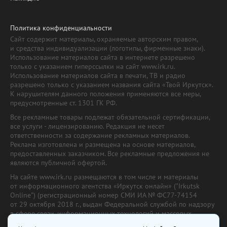
Политика конфиденциальности
Сайт содержит материалы, охраняемые авторским правом,
и средства индивидуализации (логотипы, фирменные знаки).
Использование материалов сайта в интернете разрешено
только с указанием гиперссылки на сайт www.irk.ru.
Использование материалов сайта в печати, ТВ и радио
разрешено только с указанием названия сайта «Твой Иркутск».
К нарушителям данного положения применяются все меры,
предусмотренные ст. 1301 ГК РФ.
Все рекламные товары подлежат обязательной сертификации,
все услуги - лицензированию. Редакция не несет
ответственности за содержание рекламных материалов.
Реклама изготовлена и размещена на основе материалов,
предоставленных заказчиком. Все рекламные предложения не
являются публичной офертой.
На сайте www.irk.ru размещаются в том числе и материалы
от информационного агентства «Иркутск онлайн» ("Irkutsk
Online") (регистрационный номер СМИ ИА № ФС77-74154
от 29 октября 2018 г., выдан Федеральной службой по надзору
в сфере связи, информационных технологий и массовых
коммуникаций) с соответствующей пометкой. Учредитель —