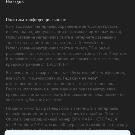
Наглядно
Политика конфиденциальности
Сайт содержит материалы, охраняемые авторским правом,
и средства индивидуализации (логотипы, фирменные знаки).
Использование материалов сайта в интернете разрешено
только с указанием гиперссылки на сайт www.irk.ru.
Использование материалов сайта в печати, ТВ и радио
разрешено только с указанием названия сайта «Твой Иркутск».
К нарушителям данного положения применяются все меры,
предусмотренные ст. 1301 ГК РФ.
Все рекламные товары подлежат обязательной сертификации,
все услуги - лицензированию. Редакция не несет
ответственности за содержание рекламных материалов.
Реклама изготовлена и размещена на основе материалов,
предоставленных заказчиком. Все рекламные предложения не
являются публичной офертой.
На сайте www.irk.ru размещаются в том числе и материалы
от информационного агентства «Иркутск онлайн» ("Irkutsk
Online") (регистрационный номер СМИ ИА № ФС77-74154
от 29 октября 2018 г., выдан Федеральной службой по надзору
в сфере связи, информационных технологий и массовых