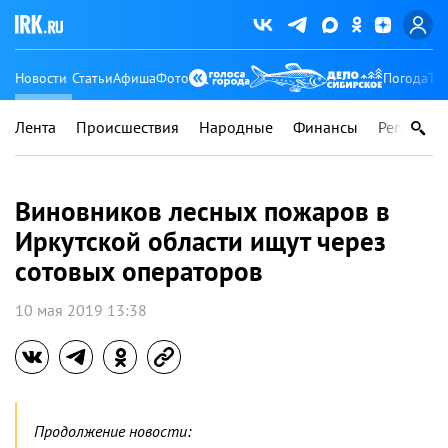
Новости
Статьи
Афиша
Фото
Погода
Ту
Лента
Происшествия
Народные
Финансы
Регионы
Виновников лесных пожаров в
Иркутской области ищут через
сотовых операторов
10 мая 2019 13:38
Продолжение новости: