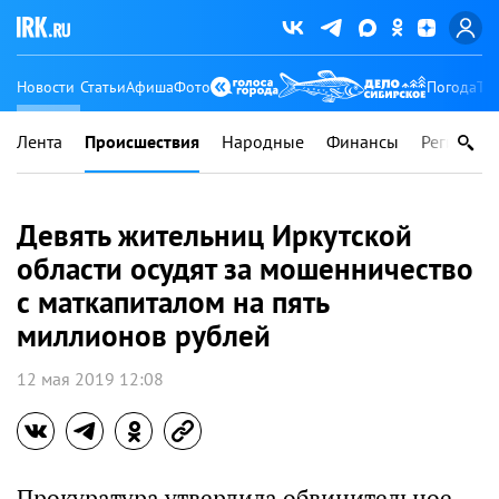
Новости
Статьи
Афиша
Фото
Погода
Ту
Лента
Происшествия
Народные
Финансы
Регионы
Девять жительниц Иркутской
области осудят за мошенничество
с маткапиталом на пять
миллионов рублей
12 мая 2019 12:08
Прокуратура утвердила обвинительное