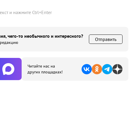
текст и нажмите
Ctrl
+
Enter
ия, чего-то необычного и интересного?
Отправить
 редакцию
Читайте нас на
других площадках!