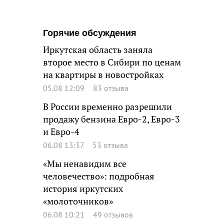
Горячие обсуждения
Иркутская область заняла
второе место в Сибири по ценам
на квартиры в новостройках
05.08 12:09
83 отзыва
В России временно разрешили
продажу бензина Евро-2, Евро-3
и Евро-4
06.08 13:37
53 отзыва
«Мы ненавидим все
человечество»: подробная
история иркутских
«молоточников»
06.08 10:21
49 отзывов