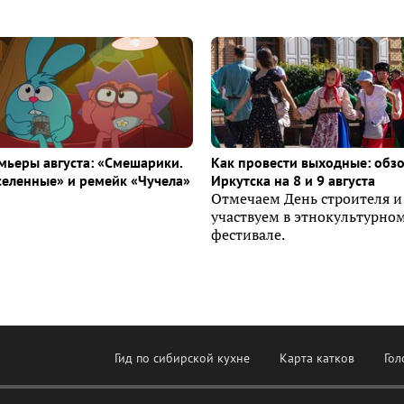
ьеры августа: «Смешарики.
Как провести выходные: обз
селенные» и ремейк «Чучела»
Иркутска на 8 и 9 августа
Отмечаем День строителя и
участвуем в этнокультурно
фестивале.
Гид по сибирской кухне
Карта катков
Гол