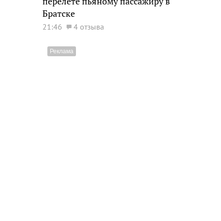
перелете пьяному пассажиру в
Братске
21:46
4 отзыва