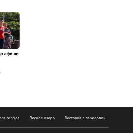
ор афиши
м
оса города
Лесное озеро
Весточка с передовой