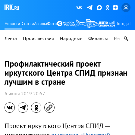
Новости
Статьи
Афиша
Фото
Погода
Ту
Лента
Происшествия
Народные
Финансы
Регионы
Профилактический проект
иркутского Центра СПИД признан
лучшим в стране
6 июня 2019 20:57
Проект иркутского Центра СПИД —