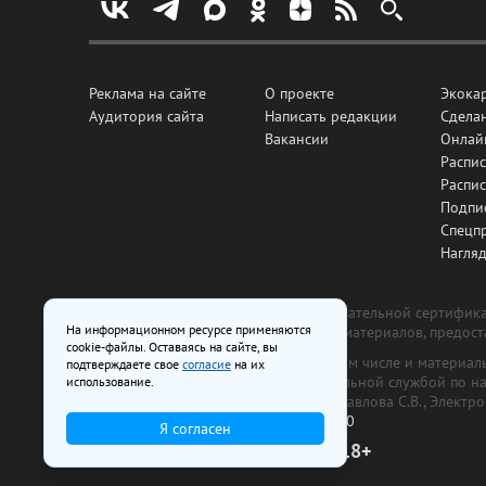
Реклама на сайте
О проекте
Экока
Аудитория сайта
Написать редакции
Сделан
Вакансии
Онлай
Распис
Распи
Подпи
Спецп
Нагля
Все рекламные товары подлежат обязательной сертификац
На информационном ресурсе применяются
изготовлена и размещена на основе материалов, предос
cookie-файлы. Оставаясь на сайте, вы
На сайте www.irk.ru размещаются в том числе и материа
подтверждаете свое
согласие
на их
от 29 октября 2018 г., выдан Федеральной службой по 
использование.
ООО «Ирк.ру». Главный редактор — Павлова С.В., Электр
Телефон редакции:
+7 (3952) 48-88-50
Я согласен
18+
© 2003–2026 IRK.ru Твой Иркутск