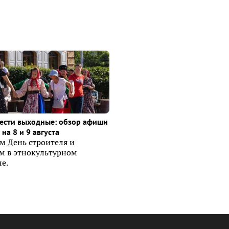
ести выходные: обзор афиши
на 8 и 9 августа
м День строителя и
ем в этнокультурном
е.