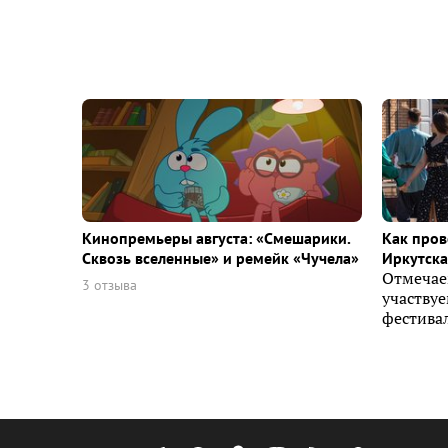
Кинопремьеры августа: «Смешарики.
Как пров
Сквозь вселенные» и ремейк «Чучела»
Иркутска 
Отмечае
3 отзыва
участву
фестивал