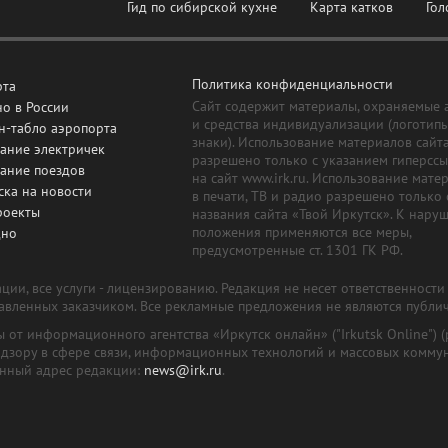
Гид по сибирской кухне
Карта катков
Гол
Политика конфиденциальности
рта
Сайт содержит материалы, охраняемые 
о в России
и средства индивидуализации (логотип
н-табло аэропорта
знаки). Использование материалов сайт
ание электричек
разрешено только с указанием гиперсс
сание поездов
на сайт www.irk.ru. Использование мате
ска на новости
в печати, ТВ и радио разрешено только 
роекты
названия сайта «Твой Иркутск». К нару
положения применяются все меры,
дно
предусмотренные ст. 1301 ГК РФ.
ии, все услуги - лицензированию. Редакция не несет ответственност
тавленных заказчиком. Все рекламные предложения не являются публи
лы от информационного агентства «Иркутск онлайн» ("Irkutsk Online
надзору в сфере связи, информационных технологий и массовых комму
онный адрес редакции:
news@irk.ru
.