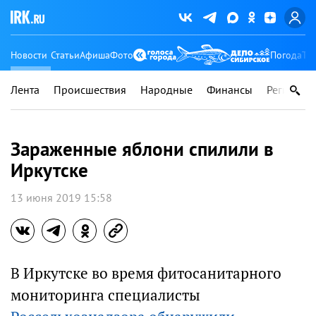
Новости
Статьи
Афиша
Фото
Погода
Ту
Лента
Происшествия
Народные
Финансы
Регионы
Зараженные яблони спилили в
Иркутске
13 июня 2019 15:58
В Иркутске во время фитосанитарного
мониторинга специалисты