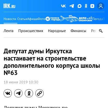
Новости
Статьи
Афиша
Фото
Погода
Ту
Лента
Происшествия
Народные
Финансы
Регионы
Депутат думы Иркутска
настаивает на строительстве
дополнительного корпуса школы
№63
18 июня 2019 10:30
Депутат думы Иркутска по