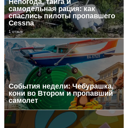
Непогода, тайга и
самодельная рация: как
спаслись пилоты пропавшего
Cessna
1 отзыв
События недели: Чебурашка,
кони во Втором и пропавший
самолет