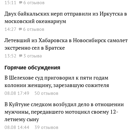
15:11
6 отзывов
Двух байкальских нерп отправили из Иркутска в
московский океанариум
14:27
6 отзывов
Летевший из Хабаровска в Новосибирск самолет
экстренно сел в Братске
13:52
3 отзыва
Горячие обсуждения
В Шелехове суд приговорил к пяти годам
колонии женщину, зарезавшую сожителя
08.08 17:49
50 отзывов
В Куйтуне следком возбудил дело в отношении
мужчины, передавшего мотоцикл своему 12-
летнему сыну
08.08 14:44
39 отзывов