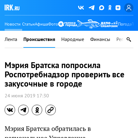
Новости
Статьи
Афиша
Фото
Погода
Ту
Лента
Происшествия
Народные
Финансы
Регионы
Мэрия Братска попросила
Роспотребнадзор проверить все
закусочные в городе
24 июня 2019 17:30
Мэрия Братска обратилась в