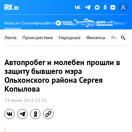
Новости
Статьи
Афиша
Фото
Погода
Ту
Лента
Происшествия
Народные
Финансы
Регионы
Автопробег и молебен прошли в
защиту бывшего мэра
Ольхонского района Сергея
Копылова
24 июня 2019 15:31