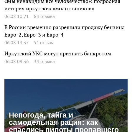
«Мы ненавидим все человечество»: подробная
история иркутских «молоточников»
06.08 10:21
84 отзыва
В России временно разрешили продажу бензина
Евро-2, Евро-3 и Евро-4
06.08 13:37
54 отзыва
Иркутский УКС могут признать банкротом
06.08 09:36
34 отзыва
Непогода, тайга и
самодельная рация: как
спаслись пилоты пропавшего