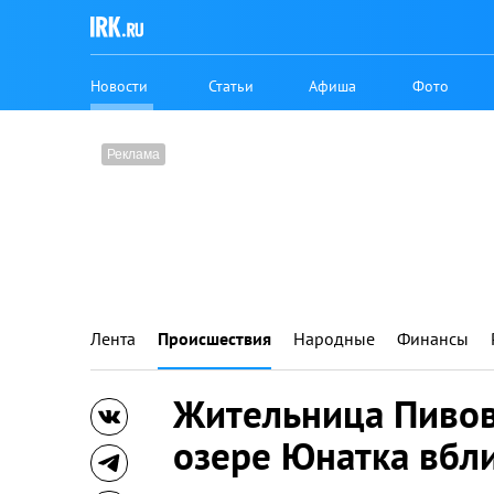
Новости
Статьи
Афиша
Фото
Лента
Происшествия
Народные
Финансы
Жительница Пивов
озере Юнатка вбл