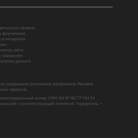
авторским правом,
ы, фирменные
а в интернете
ылки
риалов сайта
с указанием
шителям данного
и за содержание рекламных материалов. Реклама
чной офертой.
") (регистрационный номер СМИ ИА № ФС77-74154
никаций) с соответствующей пометкой. Учредитель —