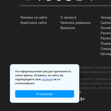
Реклама на сайте
О проекте
Экока
Аудитория сайта
Написать редакции
Сделан
Вакансии
Онлай
Распис
Распи
Подпи
Спецп
Нагля
Все рекламные товары подлежат обязательной сертификац
На информационном ресурсе применяются
изготовлена и размещена на основе материалов, предос
cookie-файлы. Оставаясь на сайте, вы
На сайте www.irk.ru размещаются в том числе и материа
подтверждаете свое
согласие
на их
от 29 октября 2018 г., выдан Федеральной службой по 
использование.
ООО «Ирк.ру». Главный редактор — Павлова С.В., Электр
Телефон редакции:
+7 (3952) 48-88-50
Я согласен
18+
© 2003–2026 IRK.ru Твой Иркутск