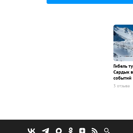
Гибель т
Сардык в
событий 
3 отзыва