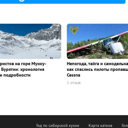
уристов на горе Мунку-
Непогода, тайга и самодельна
 Бурятии: хронология
как спаслись пилоты пропав
и подробности
Cessna
1 отзыв
Гид по сибирской кухне
Карта катков
Гол