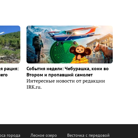
я рация:
События недели: Чебурашка, кони во
шего
Втором и пропавший самолет
Интересные новости от редакции
IRK.ru.
оса города
Лесное озеро
Весточка с передовой