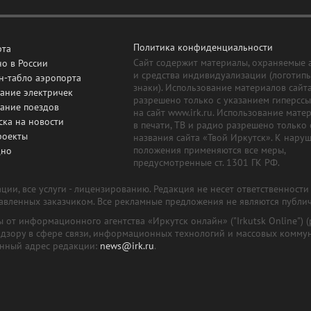
Политика конфиденциальности
рта
Сайт содержит материалы, охраняемые 
о в России
и средства индивидуализации (логотип
н-табло аэропорта
знаки). Использование материалов сайт
ание электричек
разрешено только с указанием гиперсс
сание поездов
на сайт www.irk.ru. Использование мате
ска на новости
в печати, ТВ и радио разрешено только 
роекты
названия сайта «Твой Иркутск». К нару
положения применяются все меры,
дно
предусмотренные ст. 1301 ГК РФ.
ии, все услуги - лицензированию. Редакция не несет ответственност
тавленных заказчиком. Все рекламные предложения не являются публи
лы от информационного агентства «Иркутск онлайн» ("Irkutsk Online
надзору в сфере связи, информационных технологий и массовых комму
онный адрес редакции:
news@irk.ru
.