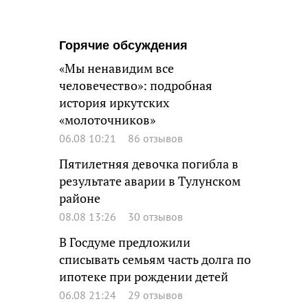
Горячие обсуждения
«Мы ненавидим все
человечество»: подробная
история иркутских
«молоточников»
06.08 10:21
86 отзывов
Пятилетняя девочка погибла в
результате аварии в Тулунском
районе
08.08 13:26
30 отзывов
В Госдуме предложили
списывать семьям часть долга по
ипотеке при рождении детей
06.08 21:24
29 отзывов