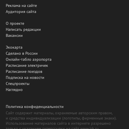
Реклама на сайте
Аудитория сайта
О проекте
Написать редакции
Вакансии
Экокарта
Сделано в России
Онлайн-табло аэропорта
Расписание электричек
Расписание поездов
Подписка на новости
Спецпроекты
Наглядно
Политика конфиденциальности
Сайт содержит материалы, охраняемые авторским правом,
и средства индивидуализации (логотипы, фирменные знаки).
Использование материалов сайта в интернете разрешено
только с указанием гиперссылки на сайт www.irk.ru.