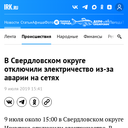
Новости
Статьи
Афиша
Фото
Погода
Ту
Лента
Происшествия
Народные
Финансы
Регионы
В Свердловском округе
отключили электричество из-за
аварии на сетях
9 июля 2019 15:41
9 июля около 15:00 в Свердловском округе