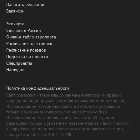
Написать редакции
Вакансии
Экокарта
Сделано в России
Онлайн-табло аэропорта
Расписание электричек
Расписание поездов
Подписка на новости
Спецпроекты
Наглядно
Политика конфиденциальности
Сайт содержит материалы, охраняемые авторским правом,
и средства индивидуализации (логотипы, фирменные знаки).
Использование материалов сайта в интернете разрешено
только с указанием гиперссылки на сайт www.irk.ru.
Использование материалов сайта в печати, ТВ и радио
разрешено только с указанием названия сайта «Твой Иркутск».
К нарушителям данного положения применяются все меры,
предусмотренные ст. 1301 ГК РФ.