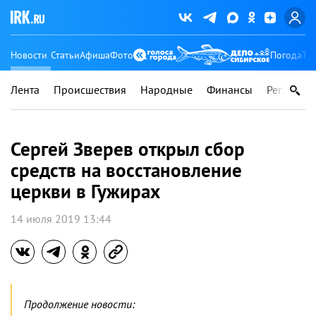
Новости
Статьи
Афиша
Фото
Погода
Ту
Лента
Происшествия
Народные
Финансы
Регионы
Сергей Зверев открыл сбор
средств на восстановление
церкви в Гужирах
14 июля 2019 13:44
Продолжение новости: