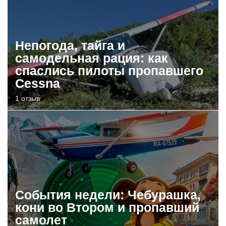
Непогода, тайга и
самодельная рация: как
спаслись пилоты пропавшего
Cessna
1 отзыв
События недели: Чебурашка,
кони во Втором и пропавший
самолет