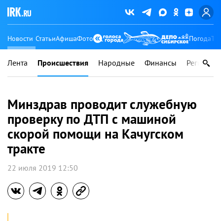
Новости
Статьи
Афиша
Фото
Погода
Ту
Лента
Происшествия
Народные
Финансы
Регионы
Минздрав проводит служебную
проверку по ДТП с машиной
скорой помощи на Качугском
тракте
22 июля 2019 12:50