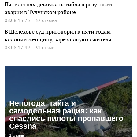
Пятилетняя девочка погибла в результате
аварии в Тулунском районе
08.08 13:26
32 отзыва
В Шелехове суд приговорил к пяти годам
колонии женщину, зарезавшую сожителя
08.08 17:49
31 отзыв
Непогода, тайга и
самодельная рация: как
спаслись пилоты пропавшего
Cessna
1 отзыв