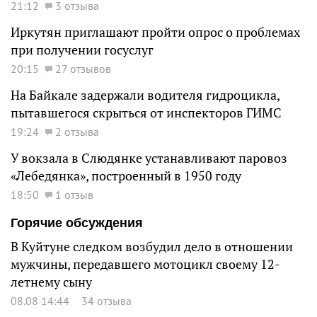
21:12
3 отзыва
Иркутян приглашают пройти опрос о проблемах
при получении госуслуг
20:15
27 отзывов
На Байкале задержали водителя гидроцикла,
пытавшегося скрыться от инспекторов ГИМС
19:24
2 отзыва
У вокзала в Слюдянке устанавливают паровоз
«Лебедянка», построенный в 1950 году
18:50
1 отзыв
Горячие обсуждения
В Куйтуне следком возбудил дело в отношении
мужчины, передавшего мотоцикл своему 12-
летнему сыну
08.08 14:44
34 отзыва