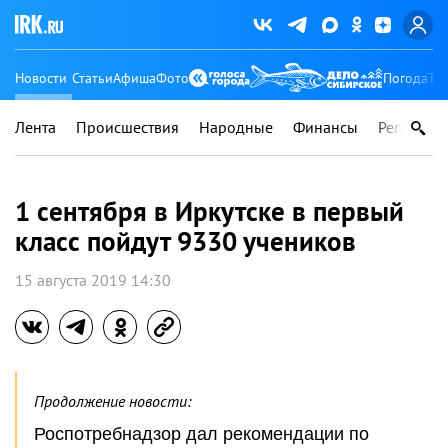
Новости
Статьи
Афиша
Фото
Погода
Ту
Лента
Происшествия
Народные
Финансы
Регионы
1 сентября в Иркутске в первый
класс пойдут 9330 учеников
15 августа 2019 14:30
Продолжение новости:
Роспотребнадзор дал рекомендации по