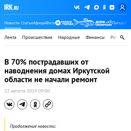
Новости
Статьи
Афиша
Фото
Погода
Ту
Лента
Происшествия
Народные
Финансы
Регионы
В 70% пострадавших от
наводнения домах Иркутской
области не начали ремонт
22 августа 2019 09:00
Продолжение новости: