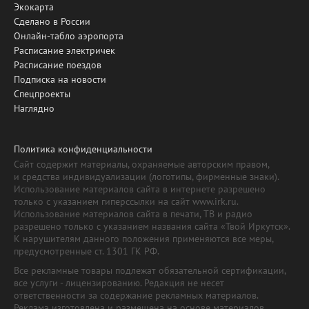
Экокарта
Сделано в России
Онлайн-табло аэропорта
Расписание электричек
Расписание поездов
Подписка на новости
Спецпроекты
Наглядно
Политика конфиденциальности
Сайт содержит материалы, охраняемые авторским правом,
и средства индивидуализации (логотипы, фирменные знаки).
Использование материалов сайта в интернете разрешено
только с указанием гиперссылки на сайт www.irk.ru.
Использование материалов сайта в печати, ТВ и радио
разрешено только с указанием названия сайта «Твой Иркутск».
К нарушителям данного положения применяются все меры,
предусмотренные ст. 1301 ГК РФ.
Все рекламные товары подлежат обязательной сертификации,
все услуги - лицензированию. Редакция не несет
ответственности за содержание рекламных материалов.
Реклама изготовлена и размещена на основе материалов,