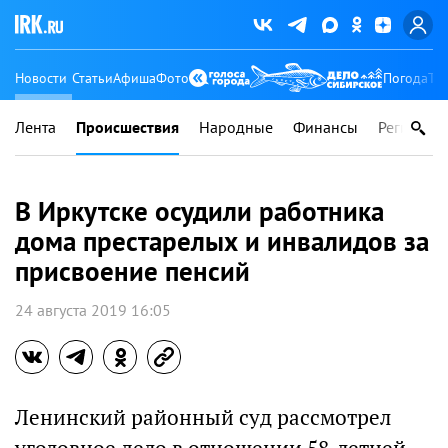
Новости
Статьи
Афиша
Фото
Погода
Ту
Лента
Происшествия
Народные
Финансы
Регионы
В Иркутске осудили работника
дома престарелых и инвалидов за
присвоение пенсий
24 августа 2019 16:05
Ленинский районный суд рассмотрел