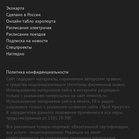
Экокарта
Сделано в России
Онлайн-табло аэропорта
Расписание электричек
Расписание поездов
Подписка на новости
Спецпроекты
Наглядно
Политика конфиденциальности
Сайт содержит материалы, охраняемые авторским правом,
и средства индивидуализации (логотипы, фирменные знаки).
Использование материалов сайта в интернете разрешено
только с указанием гиперссылки на сайт www.irk.ru.
Использование материалов сайта в печати, ТВ и радио
разрешено только с указанием названия сайта «Твой Иркутск».
К нарушителям данного положения применяются все меры,
предусмотренные ст. 1301 ГК РФ.
Все рекламные товары подлежат обязательной сертификации,
все услуги - лицензированию. Редакция не несет
ответственности за содержание рекламных материалов.