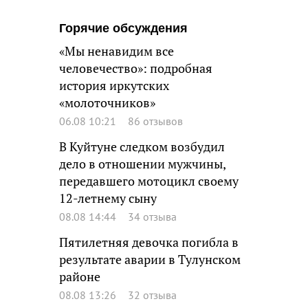
Горячие обсуждения
«Мы ненавидим все
человечество»: подробная
история иркутских
«молоточников»
06.08 10:21
86 отзывов
В Куйтуне следком возбудил
дело в отношении мужчины,
передавшего мотоцикл своему
12-летнему сыну
08.08 14:44
34 отзыва
Пятилетняя девочка погибла в
результате аварии в Тулунском
районе
08.08 13:26
32 отзыва