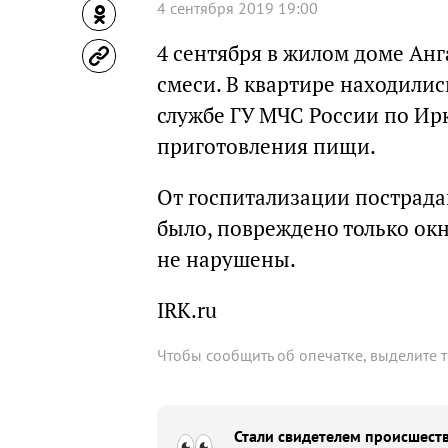
4 сентября 2019 19:00
4 сентября в жилом доме Ан
смеси. В квартире находились
службе ГУ МЧС России по Ирк
приготовления пищи.
От госпитализации пострадав
было, повреждено только ок
не нарушены.
IRK.ru
Чтобы сообщить об опечатке, выделите 
Стали свидетелем происшеств