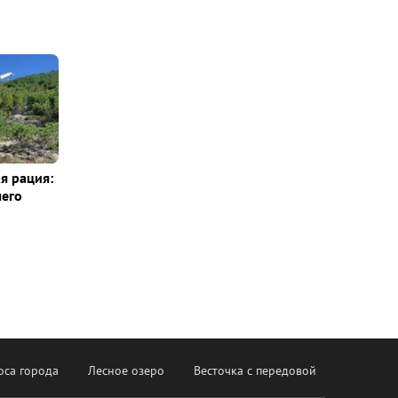
я рация:
шего
оса города
Лесное озеро
Весточка с передовой