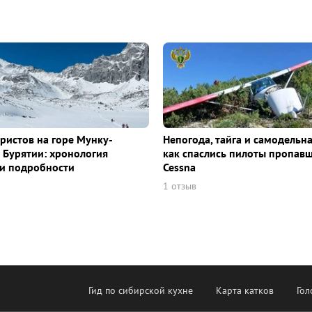
уристов на горе Мунку-
Непогода, тайга и самодельна
 Бурятии: хронология
как спаслись пилоты пропав
и подробности
Cessna
1 отзыв
Гид по сибирской кухне
Карта катков
Гол