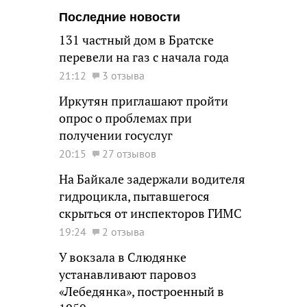
Последние новости
131 частный дом в Братске
перевели на газ с начала года
21:12
3 отзыва
Иркутян приглашают пройти
опрос о проблемах при
получении госуслуг
20:15
27 отзывов
На Байкале задержали водителя
гидроцикла, пытавшегося
скрыться от инспекторов ГИМС
19:24
2 отзыва
У вокзала в Слюдянке
устанавливают паровоз
«Лебедянка», построенный в