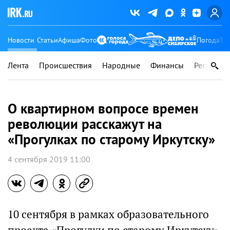
Новости
Статьи
Афиша
Фото
Погода
Ту
Лента
Происшествия
Народные
Финансы
Регионы
О квартирном вопросе времен
революции расскажут на
«Прогулках по старому Иркутску»
4 сентября 2019 11:00
10 сентября в рамках образовательного