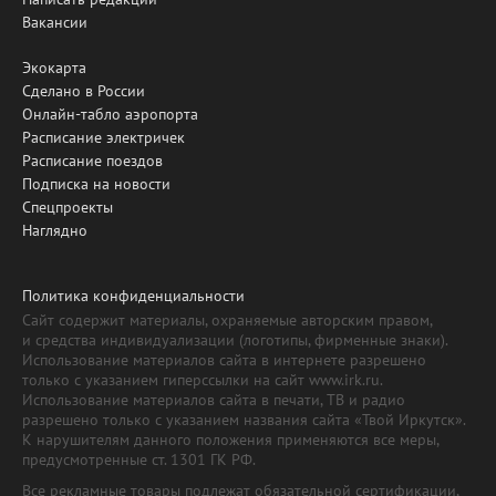
Вакансии
Экокарта
Сделано в России
Онлайн-табло аэропорта
Расписание электричек
Расписание поездов
Подписка на новости
Спецпроекты
Наглядно
Политика конфиденциальности
Сайт содержит материалы, охраняемые авторским правом,
и средства индивидуализации (логотипы, фирменные знаки).
Использование материалов сайта в интернете разрешено
только с указанием гиперссылки на сайт www.irk.ru.
Использование материалов сайта в печати, ТВ и радио
разрешено только с указанием названия сайта «Твой Иркутск».
К нарушителям данного положения применяются все меры,
предусмотренные ст. 1301 ГК РФ.
Все рекламные товары подлежат обязательной сертификации,