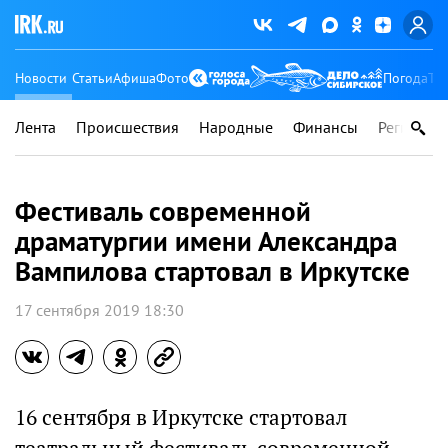
Новости
Статьи
Афиша
Фото
Погода
Ту
Лента
Происшествия
Народные
Финансы
Регионы
Фестиваль современной
драматургии имени Александра
Вампилова стартовал в Иркутске
17 сентября 2019 18:30
16 сентября в Иркутске стартовал