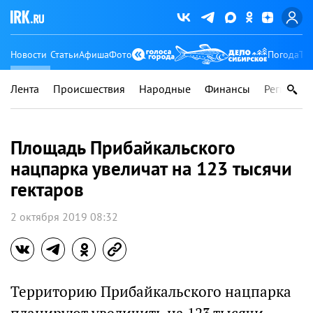
Новости
Статьи
Афиша
Фото
Погода
Ту
Лента
Происшествия
Народные
Финансы
Регионы
Площадь Прибайкальского
нацпарка увеличат на 123 тысячи
гектаров
2 октября 2019 08:32
Территорию Прибайкальского нацпарка