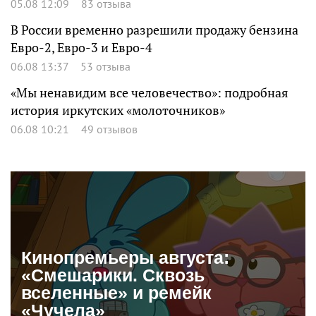
05.08 12:09
83 отзыва
В России временно разрешили продажу бензина
Евро-2, Евро-3 и Евро-4
06.08 13:37
53 отзыва
«Мы ненавидим все человечество»: подробная
история иркутских «молоточников»
06.08 10:21
49 отзывов
Кинопремьеры августа:
«Смешарики. Сквозь
вселенные» и ремейк
«Чучела»