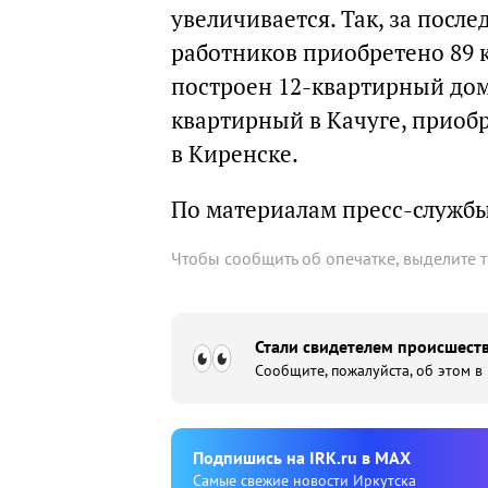
увеличивается. Так, за посл
работников приобретено 89 к
построен 12-квартирный дом 
квартирный в Качуге, приобр
в Киренске.
По материалам пресс-служб
Чтобы сообщить об опечатке, выделите 
Стали свидетелем происшеств
Сообщите, пожалуйста, об этом в
Подпишиcь на IRK.ru в MAX
Cамые свежие новости Иркутска