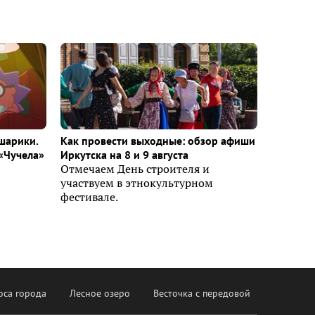
шарики.
Как провести выходные: обзор афиши
«Чучела»
Иркутска на 8 и 9 августа
Отмечаем День строителя и
участвуем в этнокультурном
фестивале.
оса города
Лесное озеро
Весточка с передовой