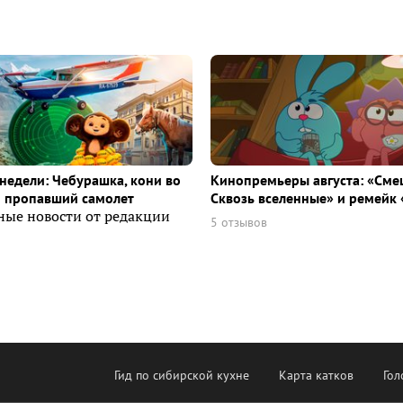
недели: Чебурашка, кони во
Кинопремьеры августа: «Сме
и пропавший самолет
Сквозь вселенные» и ремейк 
ные новости от редакции
5 отзывов
Гид по сибирской кухне
Карта катков
Гол