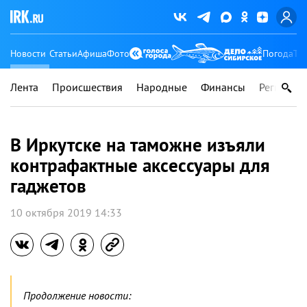
Новости
Статьи
Афиша
Фото
Погода
Ту
Лента
Происшествия
Народные
Финансы
Регионы
В Иркутске на таможне изъяли
контрафактные аксессуары для
гаджетов
10 октября 2019 14:33
Продолжение новости: