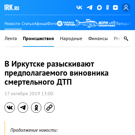
Новости
Статьи
Афиша
Фото
Погода
Ту
Лента
Происшествия
Народные
Финансы
Регионы
В Иркутске разыскивают
предполагаемого виновника
смертельного ДТП
17 октября 2019 13:00
Продолжение новости: