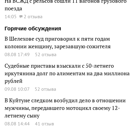
На ВСЖД с рельсов сошли 11 вагонов грузового
поезда
14:05
2 отзыва
Горячие обсуждения
В Шелехове суд приговорил к пяти годам
колонии женщину, зарезавшую сожителя
08.08 17:49
52 отзыва
Судебные приставы взыскали с 50-летнего
иркутянина долг по алиментам на два миллиона
рублей
09.08 10:07
52 отзыва
В Куйтуне следком возбудил дело в отношении
мужчины, передавшего мотоцикл своему 12-
летнему сыну
08.08 14:44
41 отзыв