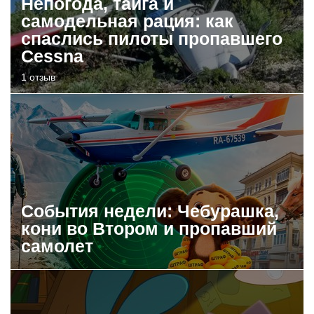
Непогода, тайга и
самодельная рация: как
спаслись пилоты пропавшего
Cessna
1 отзыв
События недели: Чебурашка,
кони во Втором и пропавший
самолет