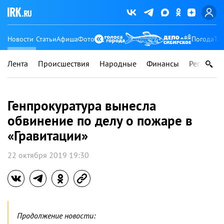
Новости
Статьи
Афиша
Фото
Погода
Ту
Лента
Происшествия
Народные
Финансы
Регионы
Генпрокуратура вынесла
обвинение по делу о пожаре в
«Гравитации»
22 октября 2019 19:30
Продолжение новости: