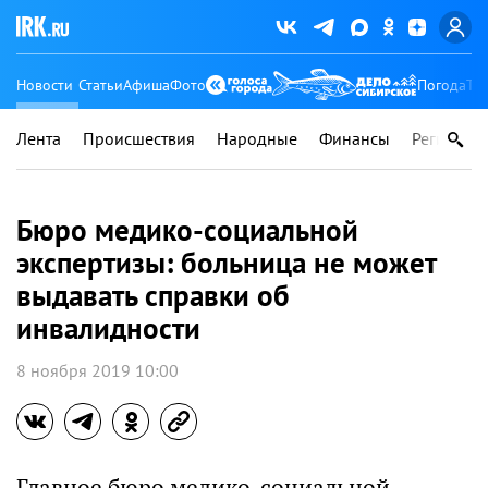
Новости
Статьи
Афиша
Фото
Погода
Ту
Лента
Происшествия
Народные
Финансы
Регионы
Бюро медико-социальной
экспертизы: больница не может
выдавать справки об
инвалидности
8 ноября 2019 10:00
Главное бюро медико-социальной