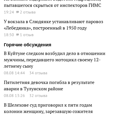
пытавшегося скрыться от инспекторов ГИМС
19:24
2 отзыва
У вокзала в Слюдянке устанавливают паровоз
«Лебедянка», построенный в 1950 году
18:50
1 отзыв
Горячие обсуждения
В Куйтуне следком возбудил дело в отношении
мужчины, передавшего мотоцикл своему 12-
летнему сыну
08.08 14:44
34 отзыва
Пятилетняя девочка погибла в результате
аварии в Тулунском районе
08.08 13:26
32 отзыва
В Шелехове суд приговорил к пяти годам
колонии женщину, зарезавшую сожителя