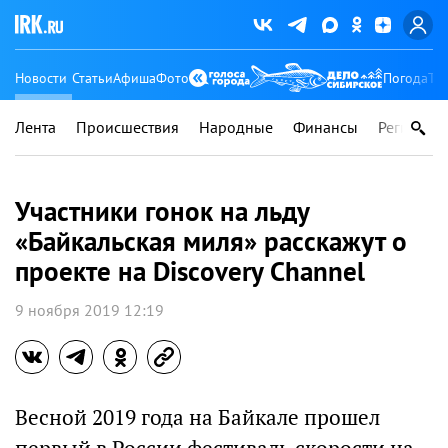
Новости
Статьи
Афиша
Фото
Погода
Ту
Лента
Происшествия
Народные
Финансы
Регионы
Участники гонок на льду
«Байкальская миля» расскажут о
проекте на Discovery Channel
9 ноября 2019 12:19
Весной 2019 года на Байкале прошел