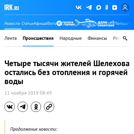
Новости
Статьи
Афиша
Фото
Погода
Ту
Лента
Происшествия
Народные
Финансы
Регионы
Четыре тысячи жителей Шелехова
остались без отопления и горячей
воды
11 ноября 2019 08:49
Продолжение новости: