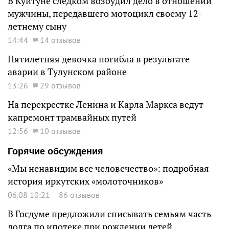
В Куйтуне следком возбудил дело в отношении
мужчины, передавшего мотоцикл своему 12-
летнему сыну
14:44
14 отзывов
Пятилетняя девочка погибла в результате
аварии в Тулунском районе
13:26
29 отзывов
На перекрестке Ленина и Карла Маркса ведут
капремонт трамвайных путей
12:56
10 отзывов
Горячие обсуждения
«Мы ненавидим все человечество»: подробная
история иркутских «молоточников»
06.08 10:21
86 отзывов
В Госдуме предложили списывать семьям часть
долга по ипотеке при рождении детей