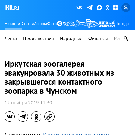
Новости
Статьи
Афиша
Фото
Погода
Ту
Лента
Происшествия
Народные
Финансы
Регионы
Иркутская зоогалерея
эвакуировала 30 животных из
закрывшегося контактного
зоопарка в Чунском
12 ноября 2019 11:30
Сотрудники
Иркутской зоогалереи