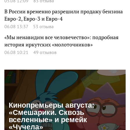
05.08 12:09
83 отзыва
В России временно разрешили продажу бензина
Евро-2, Евро-3 и Евро-4
06.08 13:37
53 отзыва
«Мы ненавидим все человечество»: подробная
история иркутских «молоточников»
06.08 10:21
49 отзывов
Кинопремьеры августа:
«Смешарики. Сквозь
вселенные» и ремейк
«Чучела»